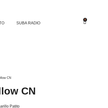
0
TO
SUBA RADIO
ellow CN
llow CN
illo Patito