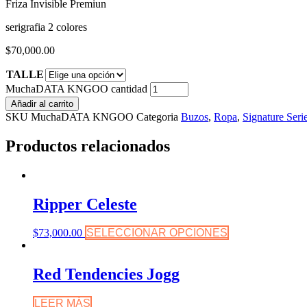
Friza Invisible Premiun
serigrafia 2 colores
$
70,000.00
TALLE
MuchaDATA KNGOO cantidad
Añadir al carrito
SKU
MuchaDATA KNGOO
Categoria
Buzos
,
Ropa
,
Signature Seri
Productos relacionados
Ripper Celeste
$
73,000.00
SELECCIONAR OPCIONES
Red Tendencies Jogg
LEER MÁS