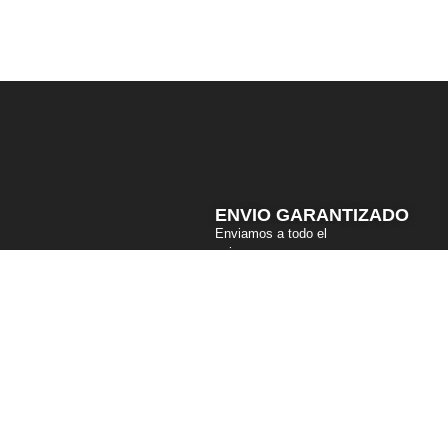
ENVIO GARANTIZADO
Enviamos a todo el
pais.
© SUBA MOVEMENT ® SUBA ROPA DE CALLE ©TODOS LOS
RESERVADOS