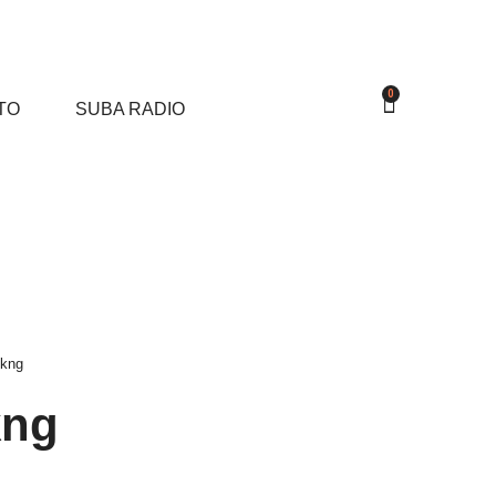
0
TO
SUBA RADIO
kng
kng