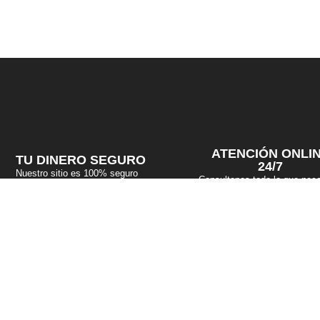
ATENCIÓN ONLI
TU DINERO SEGURO
24/7
Nuestro sitio es 100% seguro
Consultanos todo lo que nece
 DERECHOS